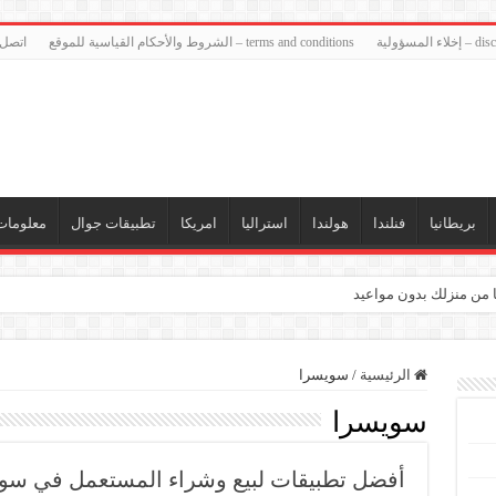
ء المسؤولية
terms and conditions – الشروط والأحكام القياسية للموقع
اتصل 
بريطانيا
فنلندا
هولندا
استراليا
امريكا
تطبيقات جوال
معلومات
ا من منزلك بدون مواعيد
الرئيسية
/
سويسرا
سويسرا
أفضل تطبيقات لبيع وشراء المستعمل في سو