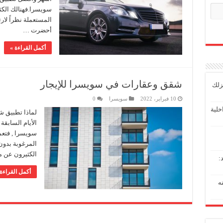
سويسرا.فهنالك الكث
المستعملة نظراً لار
أحضرت …
أكمل القراءة »
شقق وعقارات في سويسرا للإيجار
زلك
10 فبراير، 2022
سويسرا
0
خلية
لماذا تطبيق ش
الأيام السابق
سويسرا , فتعم
المرغوبة بدون
الكثيرون عن م
:
أكمل القراءة
عنه