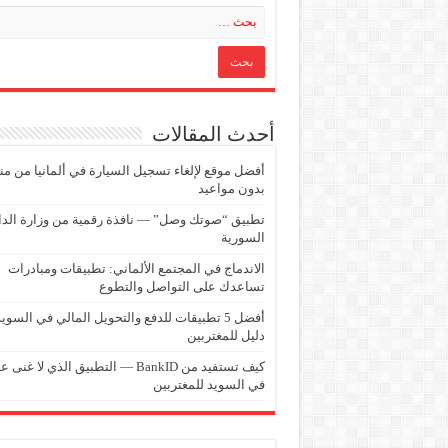
أحدث المقالات
أفضل موقع لإلغاء تسجيل السيارة في ألمانيا من من
بدون مواعيد
تطبيق “صوتك وصل” — نافذة رقمية من وزارة الدا
السورية
الاندماج في المجتمع الألماني: تطبيقات ومبادرات
تساعدك على التواصل والتطوع
أفضل 5 تطبيقات للدفع والتحويل المالي في السويد
دليل للمغتربين
كيف تستفيد من BankID — التطبيق الذي لا غنى 
في السويد للمغتربين