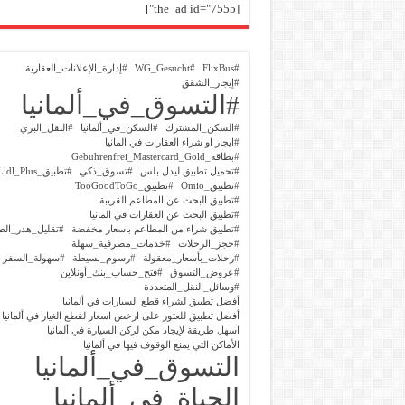
[the_ad id="7555"]
#FlixBus
#WG_Gesucht
#إدارة_الإعلانات_العقارية
#إيجار_الشقق
#التسوق_في_ألمانيا
#السكن_المشترك
#السكن_في_ألمانيا
#النقل_البري
#ايجار او شراء العقارات في المانيا
#بطاقة_Gebuhrenfrei_Mastercard_Gold
#تحميل تطبيق ليدل بلس
#تسوق_ذكي
#تطبيق_Lidl_Plus
#تطبيق_Omio
#تطبيق_TooGoodToGo
#تطبيق البحث عن اامطاعم القريبة
#تطبيق البحث عن العقارات في المانيا
#تطبيق شراء من المطاعم باسعار مخفضة
#تقليل_هدر_الط
#حجز_الرحلات
#خدمات_مصرفية_سهلة
#رحلات_بأسعار_معقولة
#رسوم_بسيطة
#سهولة_السفر
#عروض_التسوق
#فتح_حساب_بنك_أونلاين
#وسائل_النقل_المتعددة
أفضل تطبيق لشراء قطع السيارات في ألمانيا
أفضل تطبيق للعثور على ارخص اسعار لقطع الغيار في ألمانيا
اسهل طريقة لإيجاد مكن لركن السيارة في ألمانيا
الأماكن التي يمنع الوقوف فيها في ألمانيا
التسوق_في_ألمانيا
الحياة_في_ألمانيا