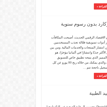
لقراءة »
 الاقتصاد الرقمي الحديث، أصبحت المكافآت
ز أدوات تسويقية فعّالة تجذب المستخدمين
 انتشار المنتجات والخدمات المالية. ومن بين
لأكثر جذبًا وانتشارًا في ألمانيا مؤخرًا، هو
لمميز الذي يتيحه تطبيق خاص للتسويق
الرقمي، والذي يمكنك من خلاله ربح 80 يورو عن كل
سجيل ناجحة تتم …
لقراءة »
د الطبية
تطبيق Doctolib: تحسين الرعاية الصحية عبر التكنولوجيا