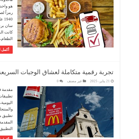
هو واحد
رمزاً ل
940
سان برنا
كانت ال
الطعام،
أكمل ا
تجربة رقمية متكاملة لعشاق الوجبات السريعة
21 يناير، 2025
غير مصنف
0
مقدمة ف
تطبيقات 
اليومية
والمنتجا
تطبيق م
المقدمة
التطبيق