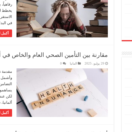
رفاهياً،
يخطط للا
الاستقرا
في البدا
أكمل ا
مقارنة بين التأمين الصحي العام والخاص في أل
29 يوليو، 2025
المانيا
0
مقدمة نظ
وأشمل ال
التضامن 
يساهمون
لكن عند
ألمانيا
أكمل ا