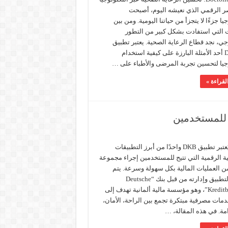
ر الرقمي الذي نعيشه اليوم، أصبحت
يا جزءًا لا يتجزأ من حياتنا اليومية. ومن بين
ت التي استفادت بشكل كبير من التطور
جي، نجد قطاع الرعاية الصحية. يعتبر تطبيق
Doctolib أحد الأمثلة البارزة على كيفية استخدام
وجيا لتحسين تجربة المرضى والأطباء على …
لقراءة »
مقدمة يُعتبر تطبيق DKB واحدًا من أبرز التطبيقات
ة الرقمية التي تتيح للمستخدمين إجراء مجموعة
ن العمليات المالية بكل سهولة وسرعة. يتم
تطوير التطبيق وإدارته من قبل بنك “Deutsche
Kreditbank AG”، وهو مؤسسة مالية ألمانية تهدف إلى
مات مصرفية مبتكرة تجمع بين الراحة، الأمان،
مة. في هذه المقالة، …