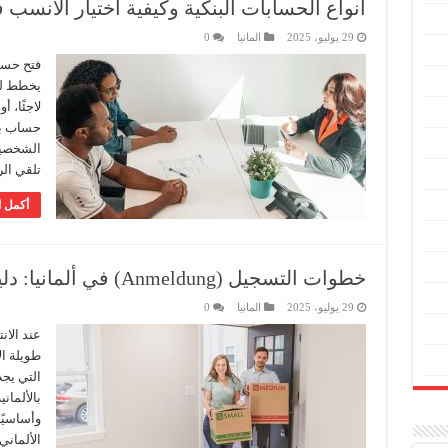
أنواع الحسابات البنكية وكيفية اختيار الأنسب ف
29 يوليو، 2025
المانيا
0
فتح حسا
يخطط للإ
لاجئًا، 
حساب بن
الشخصية،
تلقي ال
أكمل ا
خطوات التسجيل (Anmeldung) في ألمانيا: دليل شامل للمغتربين
29 يوليو، 2025
المانيا
0
عند الان
طويلة ال
التي يجب
وأساسيًا
الألماني