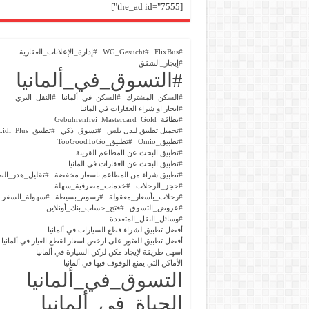
[the_ad id="7555"]
#FlixBus
#WG_Gesucht
#إدارة_الإعلانات_العقارية
#إيجار_الشقق
#التسوق_في_ألمانيا
#السكن_المشترك
#السكن_في_ألمانيا
#النقل_البري
#ايجار او شراء العقارات في المانيا
#بطاقة_Gebuhrenfrei_Mastercard_Gold
#تحميل تطبيق ليدل بلس
#تسوق_ذكي
#تطبيق_Lidl_Plus
#تطبيق_Omio
#تطبيق_TooGoodToGo
#تطبيق البحث عن اامطاعم القريبة
#تطبيق البحث عن العقارات في المانيا
#تطبيق شراء من المطاعم باسعار مخفضة
#تقليل_هدر_الط
#حجز_الرحلات
#خدمات_مصرفية_سهلة
#رحلات_بأسعار_معقولة
#رسوم_بسيطة
#سهولة_السفر
#عروض_التسوق
#فتح_حساب_بنك_أونلاين
#وسائل_النقل_المتعددة
أفضل تطبيق لشراء قطع السيارات في ألمانيا
أفضل تطبيق للعثور على ارخص اسعار لقطع الغيار في ألمانيا
اسهل طريقة لإيجاد مكن لركن السيارة في ألمانيا
الأماكن التي يمنع الوقوف فيها في ألمانيا
التسوق_في_ألمانيا
الحياة_في_ألمانيا