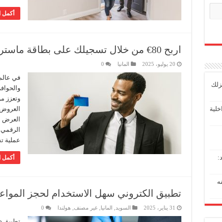
أكمل ا
اربح 80€ من خلال تسجيلك على بطاقة ماستركارد بدون رسوم سنوية
20 يوليو، 2025
المانيا
0
في عالم
زلك
والحواف
وتعزز من
خلية
العروض ا
العرض ا
عملية ت
:
أكمل ا
عنه
تطبيق الكتروني سهل الاستخدام لحجز المواعي
31 يناير، 2025
السويد
,
المانيا
,
غير مصنف
,
هولندا
0