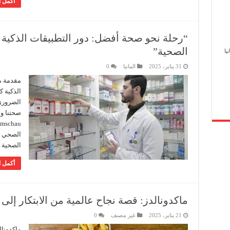
أكمل ا
“رحلة نحو صحة أفضل: دور التطبيقات الذكية ف
الصحية”
يا
31 يناير، 2025
المانيا
0
مقدمة مع
الذكية ك
الضروري 
الصحي وا
الصحية 
أكمل ا
ماكدونالدز: قصة نجاح عالمية من الابتكار إلى
21 يناير، 2025
غير مصنف
0
ماكدونال