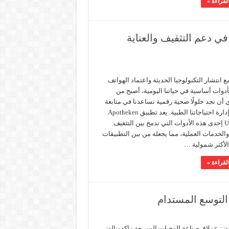
لقراءة »
ي دعم التثقيف والعناية
 انتشار التكنولوجيا الحديثة واعتماد الهواتف
أدوات أساسية في حياتنا اليومية، أصبح من
أن نجد حلولًا صحية رقمية تساعدنا في متابعة
صحتنا وإدارة احتياجاتنا الطبية. يعد تطبيق Apotheken
Umschau إحدى هذه الأدوات التي تدمج بين التثقيف
لخدمات العملية، مما يجعله من بين التطبيقات
الأكثر شمولية …
لقراءة »
 التوسع المستدام
دز: عملاق صناعة الوجبات السريعة ماكدونالدز