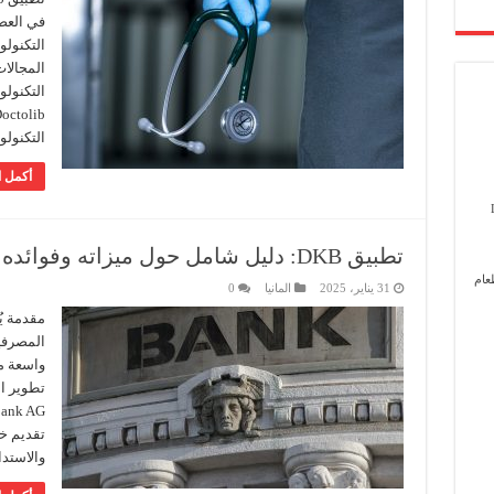
في العص
التكنولوج
المجالا
التكنولو
التكنول
أكمل ا
تطبيق DKB: دليل شامل حول ميزاته وفوائده للمستخدمين
عام
31 يناير، 2025
المانيا
0
المصرفي
واسعة م
تقديم خد
والاستدا