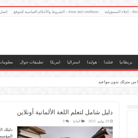
ء المسؤولية
terms and conditions – الشروط والأحكام القياسية للموقع
اتصل 
بريطانيا
فنلندا
هولندا
استراليا
امريكا
تطبيقات جوال
معلومات
ا من منزلك بدون مواعيد
دليل شامل لتعلم اللغة الألمانية أونلاين
29 يوليو، 2025
المانيا
0
دليلك ال
المؤسسات