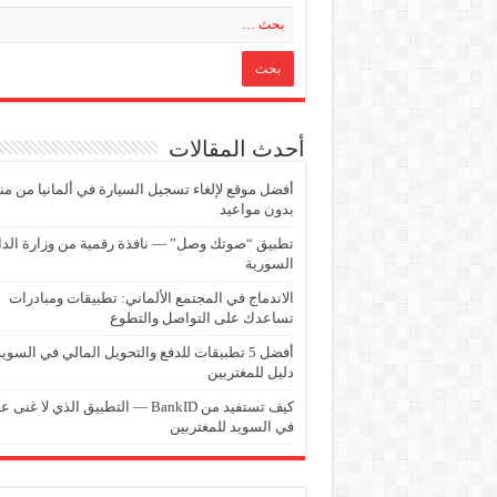
أحدث المقالات
أفضل موقع لإلغاء تسجيل السيارة في ألمانيا من من
بدون مواعيد
تطبيق “صوتك وصل” — نافذة رقمية من وزارة الدا
السورية
الاندماج في المجتمع الألماني: تطبيقات ومبادرات
تساعدك على التواصل والتطوع
أفضل 5 تطبيقات للدفع والتحويل المالي في السويد
دليل للمغتربين
كيف تستفيد من BankID — التطبيق الذي لا غنى 
في السويد للمغتربين