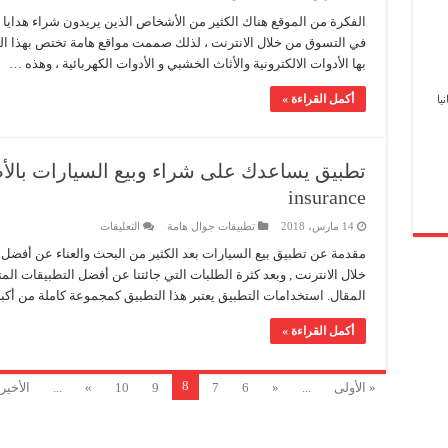
أهم
موقع
الفكرة من الموقع هناك الكثير من الأشخاص الذين يريدون شراء هدايا 
لشراء
في التسوق من خلال الانترنت ، لذلك صممت مواقع هامة تختص بهذا ال
أثاث
المنزل
بها الأدوات الالكترونية والأثاث الخشبي و الأدوات الكهربائية ، وهذه …
مجانا
بالسويد
مغلقة
أكمل القراءة »
يا
insurance
على
14 مارس، 2018
تطبيقات جوال هامة
التعليقات
تطبيق
يساعدك
مقدمة عن تطبيق بيع السيارات بعد الكثير من البحث والعناء عن أفضل
على
خلال الانترنت , وبعد كثرة الطلبات التي جائتنا عن أفضل التطبيقات المتا
شراء
وبيع
المقال. استخدامات التطبيق يعتبر هذا التطبيق كمجموعة كاملة من أكب
السيارات
بالأضافة
إلى
أكمل القراءة »
تـأمين
السيارات
car
insurance
8
« الأولى
...
«
6
7
9
10
»
...
الأخير
مغلقة