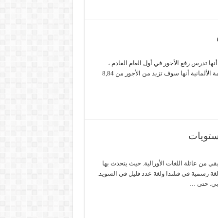
أنها تدرس رفع الأجور في أول العام القادم ،
والأغلب حددت في كانون الثاني للعام القادم 2019 ، حيث قررت الحكومة الألمانية أنها سوف تزيد من الأجور من 8,84
ستويات
يقي من عائلة اللغات الأورالية. حيث يتحدث بها
ا. كما أنها لغة رسمية في فنلندا ولغة عدد قليل في السويد.
وبي. حتى …