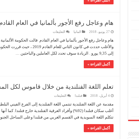
أكمل القراءة »
الرائع
مغلقة
هام وعاجل رفع الأجور بألمانيا في العام القادم
على
27 يونيو، 2018
المانيا
التعليقات
هام
وعاجل
هام وعاجل رفع الأجور بألمانيا في العام القادم قالت الحكومة الألمانية 
رفع
الأجور
بألمانيا
إلى 9,35 يورو . الزيادة سوف تحدد لكل العاملين والباحثين …
في
العام
القادم
أكمل القراءة »
مغلقة
تعلم اللغة الفنلندية من خلال قاموس لكل الم
على
4 أبريل، 2018
فنلندا
التعليقات
تعلم
اللغة
مقدمة عن اللغة الفنلندية تنتمي اللغة الفنلندية إلى الفرع الفيني البلط
الفنلندية
أغلب سكان فنلندا (92%) وأفراد العرقية الفنلندية خارج فنلند
من
خلال
تتكلم اللغة السويدية في القسم الغربي من فنلندا وعلى الساحل الجن
قاموس
لكل
المستويات
أكمل القراءة »
مغلقة