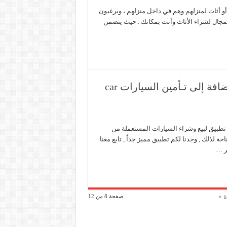
أو أثاث لمنزلهم وهم في داخل منزلهم ، ويرغبون
مجال لشراء الأثاث وأنت بمكانك . حيث يتضمن
تطبيق يساعدك على شراء وبيع السيارات بالأضافة إلى تـأمين السيارات car
 تطبيق لبيع وشراء السيارات المستعملة من
حة لذلك , وجدنا لكم تطبيق مميز جداً , تابع معنا
ر …
ة »
صفحة 8 من 12