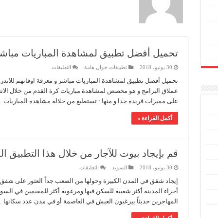
تحميل أفضل تطبيق لمشاهدة المباريات مباشر 
على
30 يونيو، 2018
تطبيقات جوال هامة
التعليقات
تحميل
أفضل
تحميل أفضل تطبيق لمشاهدة المباريات مباشر و معرفة اوقاتهم للاندرويد
تطبيق
عملاق البرامج و هو مخصص لمشاهدة مباريات كرة القدم من خلال الانت
لمشاهدة
المباريات
على مميزات فريدة جدا و منها : تستطيع من خلاله مشاهدة المباريات 
مباشر
للاندرويد
مجانا
أكمل القراءة »
مغلقة
قم بإيجاد بيوت للآجار من خلال هذا التطبيق الر
على
30 يونيو، 2018
السويد
التعليقات
قم
بإيجاد
إيجاد شقق في المدن الكبيرة وحولها من الصعب جداً العثور على شقق
بيوت
أجزاء المدينة أكثر شعبية للسكن فيها ومرغوبة أكثر للمقيمين في السويد 
للآجار
من
المهاجرين حديثاً ييرغبون العيش في العاصمة أو في مدن عدد سكانها 
خلال
هذا
التطبيق