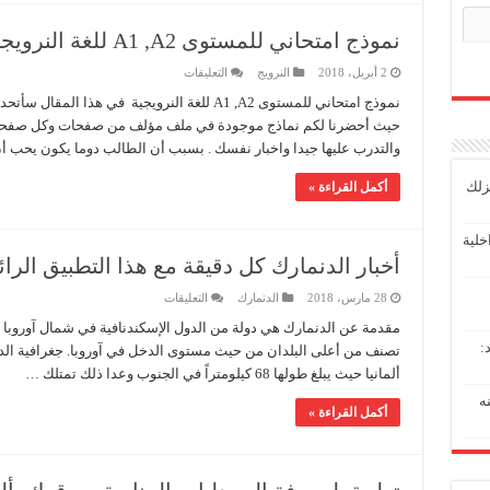
نموذج امتحاني للمستوى A1 ,A2 للغة النرويجية
على
2 أبريل، 2018
النرويج
التعليقات
نموذج
امتحاني
نموذج امتحاني للمستوى A1 ,A2 للغة النرويجية في ه
للمستوى
حيث أحضرنا لكم نماذج موجودة في ملف مؤلف من صفحات وكل صفحة 
A1
,A2
والتدرب عليها جيدا واخبار نفسك . بسبب أن الطالب دوما يكون يحب 
للغة
النرويجية
مغلقة
زلك
أكمل القراءة »
خلية
أخبار الدنمارك كل دقيقة مع هذا التطبيق الرائ
على
28 مارس، 2018
الدنمارك
التعليقات
أخبار
الدنمارك
مقدمة عن الدنمارك هي دولة من الدول الإسكندنافية في شمال آوروبا , 
كل
:
تصنف من أعلى البلدان من حيث مستوى الدخل في آوروبا. جغرافية الدن
دقيقة
مع
ألمانيا حيث يبلغ طولها 68 كيلومتراً في الجنوب وعدا ذلك تمتلك …
هذا
التطبيق
عنه
الرائع
أكمل القراءة »
مغلقة