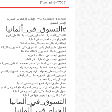
[the_ad id="7555"]
#FlixBus
#WG_Gesucht
#إدارة_الإعلانات_العقارية
#إيجار_الشقق
#التسوق_في_ألمانيا
#السكن_المشترك
#السكن_في_ألمانيا
#النقل_البري
#ايجار او شراء العقارات في المانيا
#بطاقة_Gebuhrenfrei_Mastercard_Gold
#تحميل تطبيق ليدل بلس
#تسوق_ذكي
#تطبيق_Lidl_Plus
#تطبيق_Omio
#تطبيق_TooGoodToGo
#تطبيق البحث عن اامطاعم القريبة
#تطبيق البحث عن العقارات في المانيا
#تطبيق شراء من المطاعم باسعار مخفضة
#تقليل_هدر_الط
#حجز_الرحلات
#خدمات_مصرفية_سهلة
#رحلات_بأسعار_معقولة
#رسوم_بسيطة
#سهولة_السفر
#عروض_التسوق
#فتح_حساب_بنك_أونلاين
#وسائل_النقل_المتعددة
أفضل تطبيق لشراء قطع السيارات في ألمانيا
أفضل تطبيق للعثور على ارخص اسعار لقطع الغيار في ألمانيا
اسهل طريقة لإيجاد مكن لركن السيارة في ألمانيا
الأماكن التي يمنع الوقوف فيها في ألمانيا
التسوق_في_ألمانيا
الحياة_في_ألمانيا