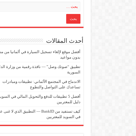
أحدث المقالات
أفضل موقع لإلغاء تسجيل السيارة في ألمانيا من من
بدون مواعيد
تطبيق “صوتك وصل” — نافذة رقمية من وزارة الدا
السورية
الاندماج في المجتمع الألماني: تطبيقات ومبادرات
تساعدك على التواصل والتطوع
أفضل 5 تطبيقات للدفع والتحويل المالي في السويد
دليل للمغتربين
كيف تستفيد من BankID — التطبيق الذي لا غنى 
في السويد للمغتربين