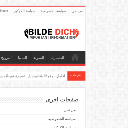
من نحن
سياسة الخصوصية
سياسة الكوكيز
disclaimer – إخلا
الدنمارك
السويد
المانيا
النرويج
أخبار عاجلة
تطبيق “صوتك وصل” — نافذة رقمية من وزار
صفحات اخرى
من نحن
سياسة الخصوصية
سياسة الكوكيز