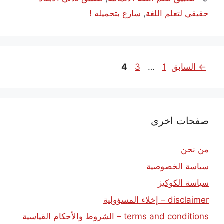
حقيقي لتعلم اللغة
,
سارع بتحميله !
Page
Page
Page
←
السابق
1
…
3
4
صفحات اخرى
من نحن
سياسة الخصوصية
سياسة الكوكيز
disclaimer – إخلاء المسؤولية
terms and conditions – الشروط والأحكام القياسية