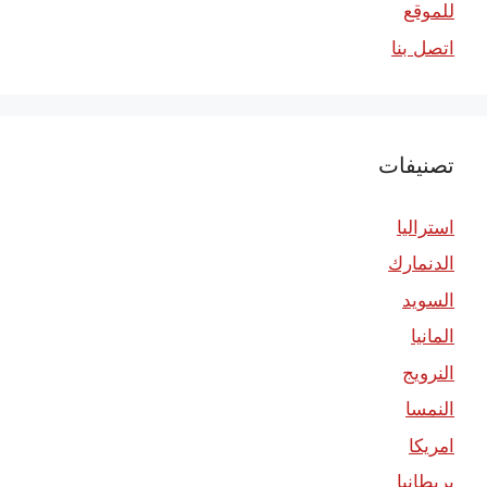
للموقع
اتصل بنا
تصنيفات
استراليا
الدنمارك
السويد
المانيا
النرويج
النمسا
امريكا
بريطانيا