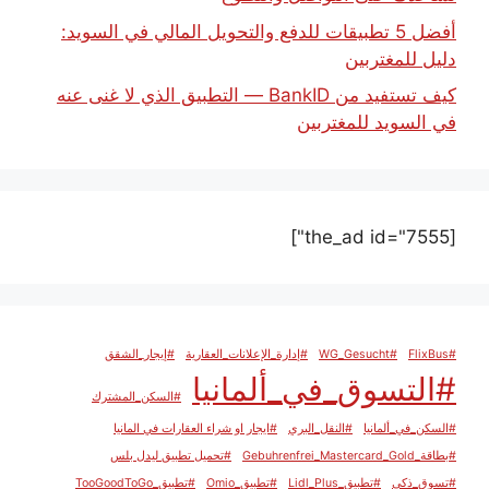
أفضل 5 تطبيقات للدفع والتحويل المالي في السويد:
دليل للمغتربين
كيف تستفيد من BankID — التطبيق الذي لا غنى عنه
في السويد للمغتربين
[the_ad id="7555"]
#FlixBus
#WG_Gesucht
#إدارة_الإعلانات_العقارية
#إيجار_الشقق
#التسوق_في_ألمانيا
#السكن_المشترك
#السكن_في_ألمانيا
#النقل_البري
#ايجار او شراء العقارات في المانيا
#بطاقة_Gebuhrenfrei_Mastercard_Gold
#تحميل تطبيق ليدل بلس
#تسوق_ذكي
#تطبيق_Lidl_Plus
#تطبيق_Omio
#تطبيق_TooGoodToGo