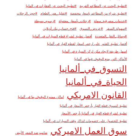
#تطبيق البحث عن اامطاعم القريبة
#تطبيق البحث عن العقارات في المانيا
#تطبيق شراء من المطاعم باسعار مخفضة
#تقليل_هدر_الطعام
#حجز_الرحلات
#خدمات_مصرفية_سهلة
#رحلات_بأسعار_معقولة
#رسوم_بسيطة
#سهولة_السفر
#عروض_التسوق
#فتح_حساب_بنك_أونلاين
#وسائل_النقل_المتعددة
أفضل تطبيق لشراء قطع السيارات في ألمانيا
أفضل تطبيق للعثور على ارخص اسعار لقطع الغيار في ألمانيا
اسهل طريقة لإيجاد مكن لركن السيارة في ألمانيا
الأماكن التي يمنع الوقوف فيها في ألمانيا
التسوق_في_ألمانيا
الحياة_في_ألمانيا
القانون الامريكي
اماكن ممنوع الوقوف بها في ألمانيا
تطبيق لتسوق قطع الغيار بأرخص الأسعار في ألمانيا
تطبيق لشراء قطع الغيار في ألمانيا بأرخص الأسعار
تطبيق للحصول على خصومات لتذاكر وقف السيارات في ألمانيا
سوق العمل الاميركي
شامبو ضد الشعر الأبيض